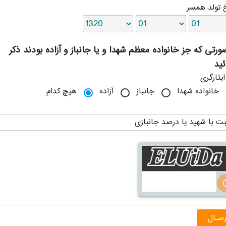
خ تولد همسر
ورتی که جز خانواده معظم شهدا و یا جانباز و آزاده بودند ذکر
ئید
یثارگری
خانواده شهدا
جانباز
آزاده
هیچ کدام
ت با شهید یا درصد جانبازی
ref
رسـال