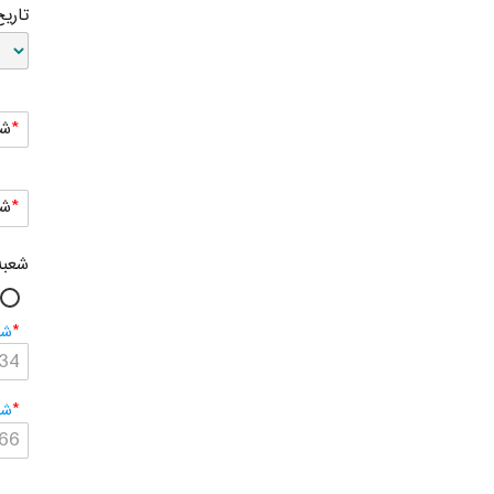
تاریخ
شم
شم
شعبه
شم
شم