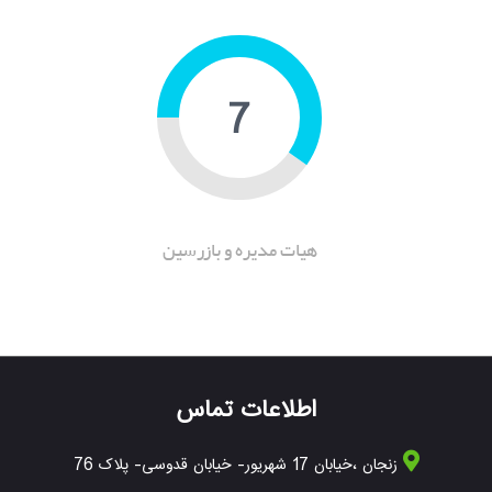
10
هیات مدیره و بازرسین
اطلاعات تماس
زنجان ،خیابان 17 شهریور- خیابان قدوسی- پلاک 76