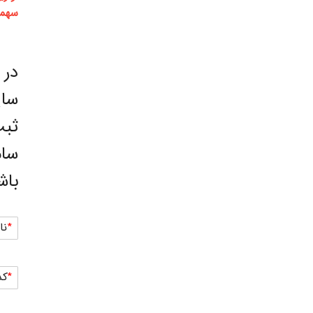
سهمی
در 
سای
ثبت
سام
باش
نا
کد