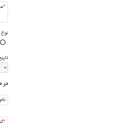
مح
نوع 
تاریخ
در ص
نام
کد