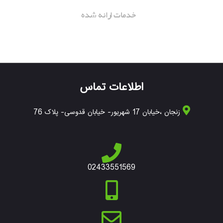
خدمات ارانه شده
اطلاعات تماس
زنجان ،خیابان 17 شهریور- خیابان قدوسی- پلاک 76
02433551569