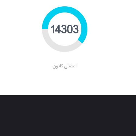
21782
اعضای کانون