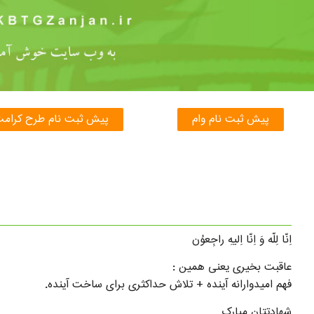
پیش ثبت نام وام
پیش ثبت نام طرح کرام
اِنّا لِلّه وَ اِنّا اِلیهِ راجِعوُن
عاقبت بخیری یعنی همین :
فهم امیدوارانه آینده + تلاش حداکثری برای ساخت آینده.
شهادتتان مبارک