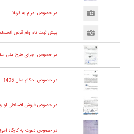
در خصوص اعزام به کربلا
پیش ثبت نام وام قرض الحسنه 60 میلیون تومانی سال 1405- مخصوص بازنشستگان و مستمری بگیران شعبه یک و دو شهرستان زن
در خصوص اجرای طرح ملی سلام
در خصوص احکام سال 1405
در خصوص فروش اقساطی لوازم 
در خصوص دعوت به کارگاه آمو