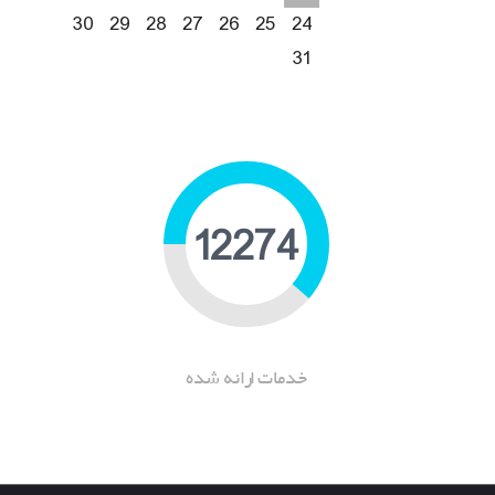
30
29
28
27
26
25
24
31
19238
خدمات ارانه شده