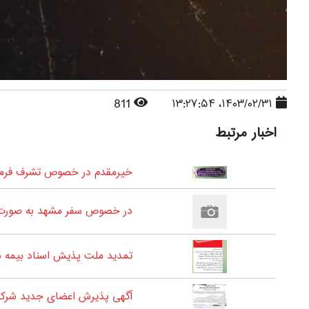
811
۱۴۰۳/۰۲/۳۱، ۱۳:۲۷:۵۴
اخبار مرتبط
خیرمقدم در خصوص تشرف فرمای
در خصوص سفر مشهد به صورت 
تمدید ملت پذیش اسناد بیمه شدگان
آگهی پذیرش اعضای جدید شرکت