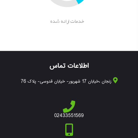
خدمات ارانه شده
اطلاعات تماس
زنجان ،خیابان 17 شهریور- خیابان قدوسی- پلاک 76
02433551569