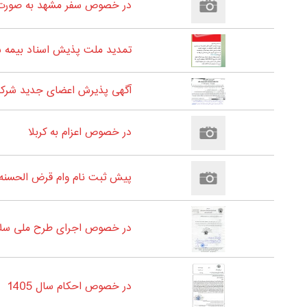
در خصوص سفر مشهد به صورت 
تمدید ملت پذیش اسناد بیمه شدگان
آگهی پذیرش اعضای جدید شرکت
در خصوص اعزام به کربلا
پیش ثبت نام وام قرض الحسنه 60 میلیون تومانی سال 1405- مخصوص بازنشستگان و مستمری بگیران شعبه یک و دو شهرستان زن
در خصوص اجرای طرح ملی سلام
در خصوص احکام سال 1405