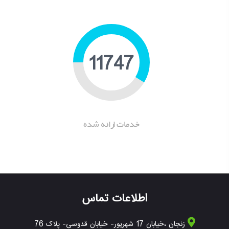
15665
خدمات ارانه شده
اطلاعات تماس
زنجان ،خیابان 17 شهریور- خیابان قدوسی- پلاک 76