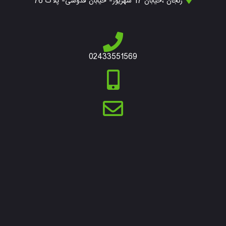
زنجان ،خیابان 17 شهریور- خیابان قدوسی- پلاک 76
02433551569