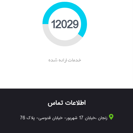
15484
خدمات ارانه شده
اطلاعات تماس
زنجان ،خیابان 17 شهریور- خیابان قدوسی- پلاک 76