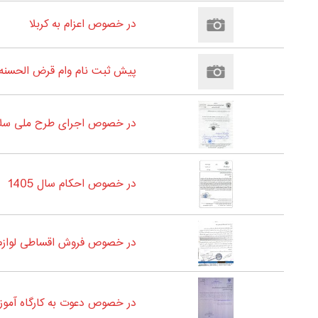
در خصوص اعزام به کربلا
پیش ثبت نام وام قرض الحسنه 60 میلیون تومانی سال 1405- مخصوص بازنشستگان و مستمری بگیران شعبه یک و دو شهرستان زن
در خصوص اجرای طرح ملی سلام
در خصوص احکام سال 1405
در خصوص فروش اقساطی لوازم 
در خصوص دعوت به کارگاه آمو