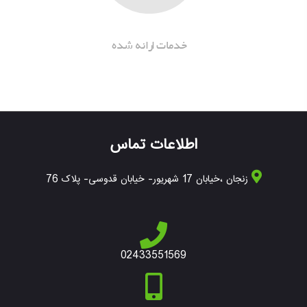
خدمات ارانه شده
اطلاعات تماس
زنجان ،خیابان 17 شهریور- خیابان قدوسی- پلاک 76
02433551569