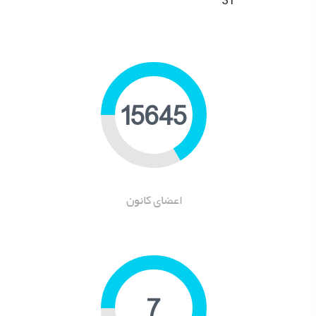
31
18974
اعضای کانون
9