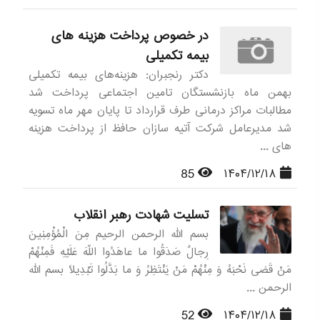
در خصوص پرداخت هزینه های
بیمه تکمیلی
دکتر رنجبران: هزینه‌های بیمه تکمیلی
بهمن ماه بازنشستگان تامین اجتماعی پرداخت شد
مطالبات مراکز درمانی طرف قرارداد تا پایان مهر ماه تسویه
شد مدیرعامل شرکت آتیه سازان حافظ از پرداخت هزینه
های ...
85
۱۴۰۴/۱۲/۱۸
تسلیت شهادت رهبر انقلاب
بسم الله الرحمن الرحیم مِنَ الْمُؤْمِنِینَ
رِجالٌ صَدَقُوا ما عاهَدُوا اللّهَ عَلَیْهِ فَمِنْهُمْ
مَنْ قَضى نَحْبَهُ وَ مِنْهُمْ مَنْ یَنْتَظِرُ وَ ما بَدَّلُوا تَبْدِیلاً بسم الله
الرحمن ...
52
۱۴۰۴/۱۲/۱۸