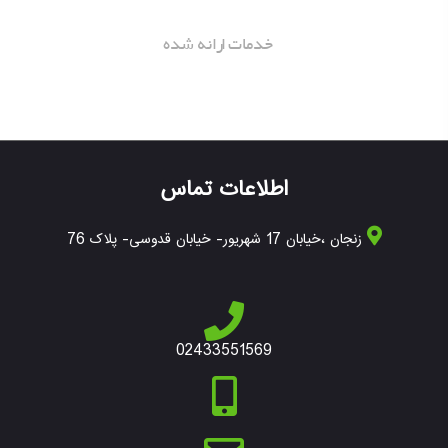
خدمات ارانه شده
اطلاعات تماس
زنجان ،خیابان 17 شهریور- خیابان قدوسی- پلاک 76
02433551569