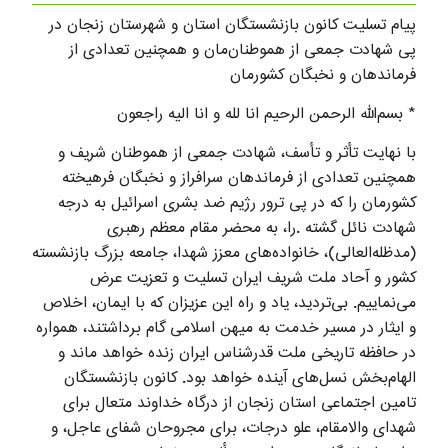
پیام تسلیت کانون بازنشستگان استان و شهرستان زنجان در
پی شهادت جمعی از هموطنان‌مان و همچنین تعدادی از
فرماندهان و نخبگان کشورمان
* بسم‌الله الرحمن الرحیم انا لله و انا الیه راجعون
با نهایت تأثر و تأسف، شهادت جمعی از هموطنان شریف و
همچنین تعدادی از فرماندهان سرافراز و نخبگان فرهیخته
کشورمان را که در پی ترور رژیم ضد بشری اسرائیل به درجه
شهادت نائل گشته .را، به محضر مقام معظم رهبری
(مدظله‌العالی)، خانواده‌های معزز شهدا، جامعه بزرگ بازنشسته
کشور و آحاد ملت شریف ایران تسلیت و تعزیت عرض
می‌نماییم. بی‌تردید، یاد و راه این عزیزان که با ایمان، اخلاص
و ایثار در مسیر خدمت به میهن اسلامی گام برداشتند، همواره
در حافظه تاریخی ملت قدرشناس ایران زنده خواهد ماند و
الهام‌بخش نسل‌های آینده خواهد بود. کانون بازنشستگان
تامین اجتماعی استان زنجان از درگاه خداوند متعال برای
شهدای والامقام، علو درجات، برای مجروحان شفای عاجل، و