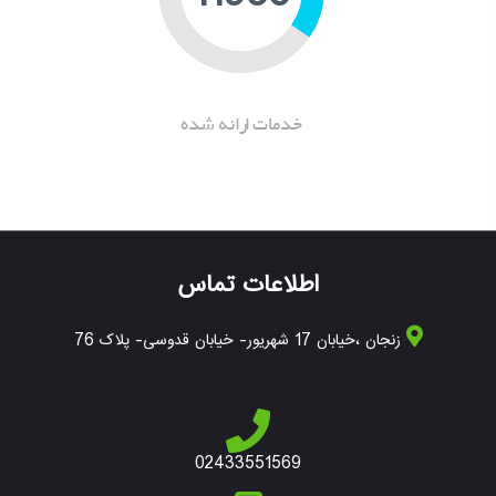
خدمات ارانه شده
اطلاعات تماس
زنجان ،خیابان 17 شهریور- خیابان قدوسی- پلاک 76
02433551569