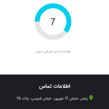
10
هیات مدیره و بازرسین
اطلاعات تماس
زنجان ،خیابان 17 شهریور- خیابان قدوسی- پلاک 76