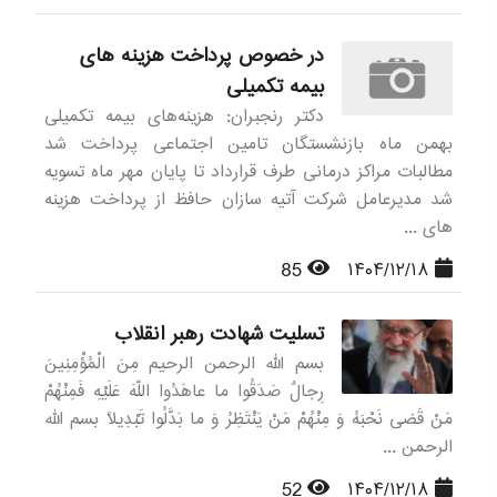
در خصوص پرداخت هزینه های
بیمه تکمیلی
دکتر رنجبران: هزینه‌های بیمه تکمیلی
بهمن ماه بازنشستگان تامین اجتماعی پرداخت شد
مطالبات مراکز درمانی طرف قرارداد تا پایان مهر ماه تسویه
شد مدیرعامل شرکت آتیه سازان حافظ از پرداخت هزینه
های ...
85
۱۴۰۴/۱۲/۱۸
تسلیت شهادت رهبر انقلاب
بسم الله الرحمن الرحیم مِنَ الْمُؤْمِنِینَ
رِجالٌ صَدَقُوا ما عاهَدُوا اللّهَ عَلَیْهِ فَمِنْهُمْ
مَنْ قَضى نَحْبَهُ وَ مِنْهُمْ مَنْ یَنْتَظِرُ وَ ما بَدَّلُوا تَبْدِیلاً بسم الله
الرحمن ...
52
۱۴۰۴/۱۲/۱۸