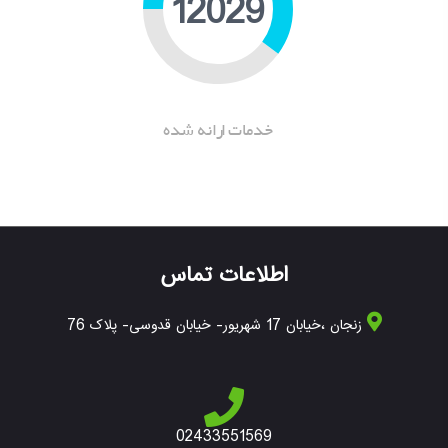
16360
خدمات ارانه شده
اطلاعات تماس
زنجان ،خیابان 17 شهریور- خیابان قدوسی- پلاک 76
02433551569