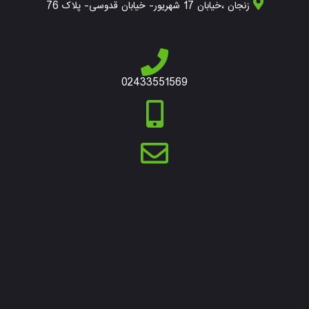
زنجان ،خیابان 17 شهریور- خیابان قدوسی- پلاک 76
02433551569