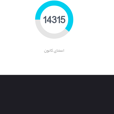
22094
اعضای کانون