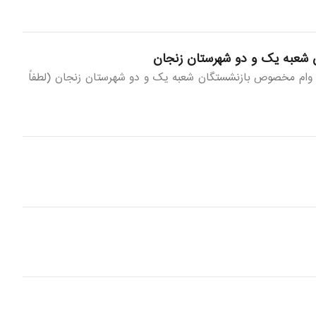
 قرض الحسنه 60 میلیون تومانی سال 1405 در صورت اعلام سهمیه وام مخصوص بازنشستگان شعبه یک و دو شهرستان زنجان (لطفاً