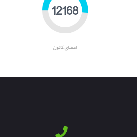
21269
اعضای کانون