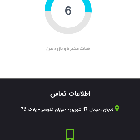
10
هیات مدیره و بازرسین
اطلاعات تماس
زنجان ،خیابان 17 شهریور- خیابان قدوسی- پلاک 76