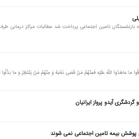
لی
اه بازنشستگان تامین اجتماعی پرداخت شد مطالبات مراکز درمانی طرف ق
اهَدُوا اللّهَ عَلَیْهِ فَمِنْهُمْ مَنْ قَضى نَحْبَهُ وَ مِنْهُمْ مَنْ یَنْتَظِرُ وَ ما بَدَّلُو
دشگری آیدو پرواز ایرانیان
پوشش بیمه تامین اجتماعی نمی شوند